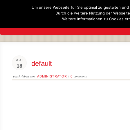
Um unsere Webseite für Sie optimal zu gestalten und
Durch die weitere Nutzung der Webseit
Weitere Informationen zu Cookies erh
UNSER TEAM
UNSER GESCHÄFT
MAI
default
18
geschrieben von
comments
ADMINISTRATOR
/
0