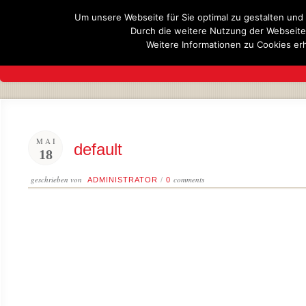
Um unsere Webseite für Sie optimal zu gestalten und
Durch die weitere Nutzung der Webseit
Weitere Informationen zu Cookies erh
UNSER TEAM
UNSER GESCHÄFT
MAI
default
18
geschrieben von
comments
ADMINISTRATOR
/
0