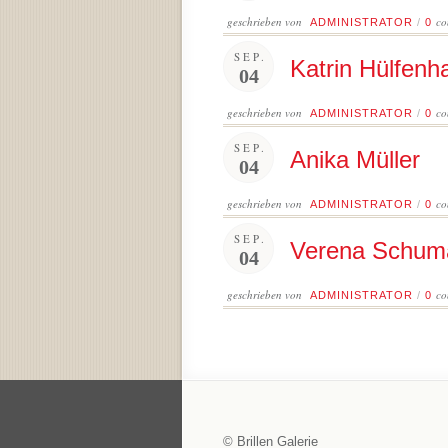
geschrieben von
co
ADMINISTRATOR
/
0
SEP.
Katrin Hülfenh
04
geschrieben von
co
ADMINISTRATOR
/
0
SEP.
Anika Müller
04
geschrieben von
co
ADMINISTRATOR
/
0
SEP.
Verena Schum
04
geschrieben von
co
ADMINISTRATOR
/
0
© Brillen Galerie