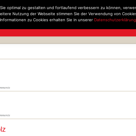
Sie optimal zu gestalten und fortlaufend verbessern zu können, verwe
eitere Nutzung der Webseite stimmen Sie der Verwendung von Cookies
Informationen zu Cookies erhalten Sie in unserer
Datenschutzerklärun
AM
UNSER GESCHÄFT
BRILLENMODE
SERVICE & LEIS
mments
mments
lz