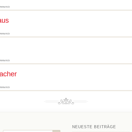
mments
aus
mments
mments
acher
mments
NEUESTE BEITRÄGE