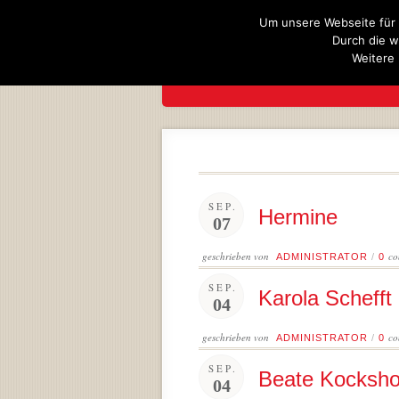
Um unsere Webseite für 
Durch die w
Weitere 
UNSER TE
SEP.
Hermine
07
geschrieben von
co
ADMINISTRATOR
/
0
SEP.
Karola Schefft
04
geschrieben von
co
ADMINISTRATOR
/
0
SEP.
Beate Kocksho
04